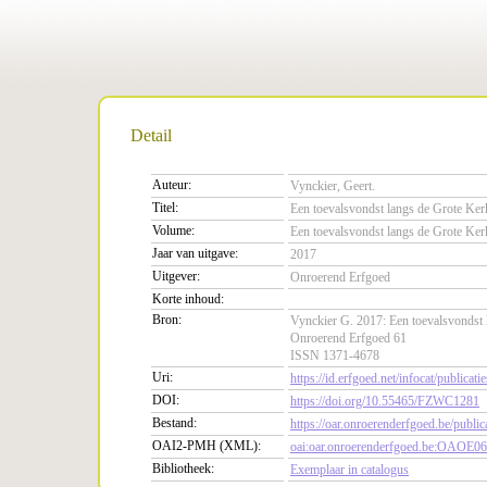
Detail
Auteur:
Vynckier, Geert.
Titel:
Een toevalsvondst langs de Grote Ker
Volume:
Een toevalsvondst langs de Grote Ker
Jaar van uitgave:
2017
Uitgever:
Onroerend Erfgoed
Korte inhoud:
Bron:
Vynckier G. 2017: Een toevalsvondst 
Onroerend Erfgoed 61
ISSN 1371-4678
Uri:
https://id.erfgoed.net/infocat/publicati
DOI:
https://doi.org/10.55465/FZWC1281
Bestand:
https://oar.onroerenderfgoed.be/pu
OAI2-PMH (XML):
oai:oar.onroerenderfgoed.be:OAOE0
Bibliotheek:
Exemplaar in catalogus