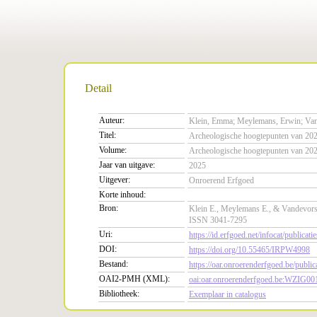
Detail
Auteur:
Klein, Emma; Meylemans, Erwin; Vand
Titel:
Archeologische hoogtepunten van 20
Volume:
Archeologische hoogtepunten van 20
Jaar van uitgave:
2025
Uitgever:
Onroerend Erfgoed
Korte inhoud:
Bron:
Klein E., Meylemans E., & Vandevorst
ISSN 3041-7295
Uri:
https://id.erfgoed.net/infocat/publicati
DOI:
https://doi.org/10.55465/IRPW4998
Bestand:
https://oar.onroerenderfgoed.be/pub
OAI2-PMH (XML):
oai:oar.onroerenderfgoed.be:WZIG00
Bibliotheek:
Exemplaar in catalogus