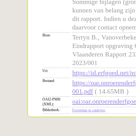
Sommige bijlagen (gron
kunnen van belang zijn 
dit rapport. Indien u d
daarvoor contact opne
Bron:
Terryn B., Vanoverbeke
Eindrapport opgraving
Vlaanderen Rapport 23
2023/001
Uri:
https://id.erfgoed.net/i
Bestand:
https://oar.onroerend
001.pdf
( 14.65MB )
OAI2-PMH
oai:oar.onroerenderfg
(XML):
Bibliotheek:
Exemplaar in catalogus