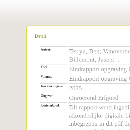
Detail
Auteur:
Terryn, Ben; Vanoverb
Billemont, Jasper ..
Titel:
Eindrapport opgraving 
Volume:
Eindrapport opgraving 
Jaar van uitgave:
2025
Uitgever:
Onroerend Erfgoed
Korte inhoud:
Dit rapport werd inged
afzonderlijke digitale b
inbegrepen in dit pdf d