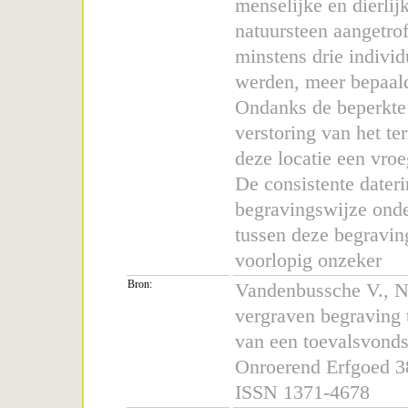
menselijke en dierli
natuursteen aangetro
minstens drie indivi
werden, meer bepaald
Ondanks de beperkte
verstoring van het te
deze locatie een vr
De consistente dateri
begravingswijze onde
tussen deze begraving
voorlopig onzeker
Bron:
Vandenbussche V., N
vergraven begraving 
van een toevalsvond
Onroerend Erfgoed 3
ISSN 1371-4678