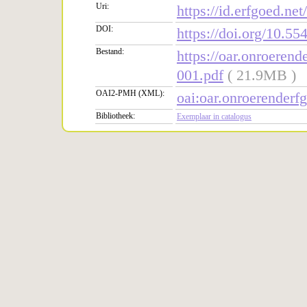
Uri:
https://id.erfgoed.net
DOI:
https://doi.org/10.
Bestand:
https://oar.onroere
001.pdf
( 21.9MB )
OAI2-PMH (XML):
oai:oar.onroerender
Bibliotheek:
Exemplaar in catalogus