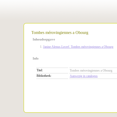
Tombes mérovingiennes a Obourg
Inhoudsopgave
Janine Alenus-Lecerf. Tombes mérovingiennes a Obourg
Info
Titel:
Tombes mérovingiennes a Obourg
Bibliotheek:
Aanwezig in catalogus