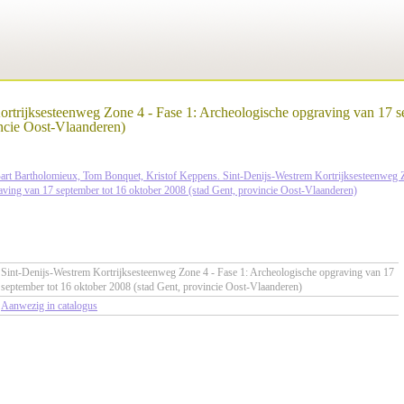
rtrijksesteenweg Zone 4 - Fase 1: Archeologische opgraving van 17 s
ncie Oost-Vlaanderen)
art Bartholomieux, Tom Bonquet, Kristof Keppens. Sint-Denijs-Westrem Kortrijksesteenweg Z
ving van 17 september tot 16 oktober 2008 (stad Gent, provincie Oost-Vlaanderen)
Sint-Denijs-Westrem Kortrijksesteenweg Zone 4 - Fase 1: Archeologische opgraving van 17
september tot 16 oktober 2008 (stad Gent, provincie Oost-Vlaanderen)
Aanwezig in catalogus