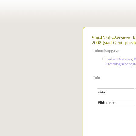
Sint-Denijs-Westrem Ko
2008 (stad Gent, provi
Inhoudsopgave
Liesbeth Messiaen, B
Archeologische opgra
Info
Titel:
Bibliotheek: