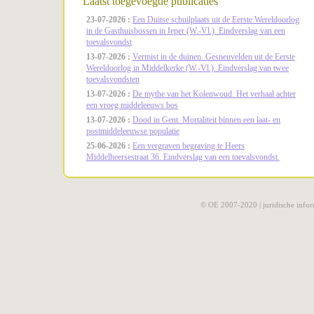
Laatst toegevoegde publicaties
23-07-2026 :
Een Duitse schuilplaats uit de Eerste Wereldoorlog
in de Gasthuisbossen in Ieper (W.-Vl.). Eindverslag van een
toevalsvondst
13-07-2026 :
Vermist in de duinen. Gesneuvelden uit de Eerste
Wereldoorlog in Middelkerke (W.-Vl.). Eindverslag van twee
toevalsvondsten
13-07-2026 :
De mythe van het Kolenwoud. Het verhaal achter
een vroeg middeleeuws bos
13-07-2026 :
Dood in Gent. Mortaliteit binnen een laat- en
postmiddeleeuwse populatie
25-06-2026 :
Een vergraven begraving te Heers
Middelheersestraat 36. Eindverslag van een toevalsvondst.
© OE 2007-2020 |
juridische infor