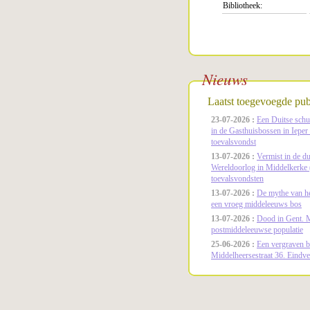
Bibliotheek:
Nieuws
Laatst toegevoegde publ
23-07-2026 :
Een Duitse schui
in de Gasthuisbossen in Ieper
toevalsvondst
13-07-2026 :
Vermist in de d
Wereldoorlog in Middelkerke 
toevalsvondsten
13-07-2026 :
De mythe van he
een vroeg middeleeuws bos
13-07-2026 :
Dood in Gent. Mo
postmiddeleeuwse populatie
25-06-2026 :
Een vergraven b
Middelheersestraat 36. Eindve