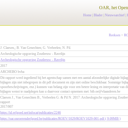
OAR, het Open 
Home
|
Blader
|
Nieuwsarchief
|
Reeksen
>
R
J. Claesen,; B. Van Genechten; G. Verbeelen; N. Pil.
Archeologische opgraving Zoutleeuw - Ravelijn
Archeologische opgraving Zoutleeuw - Ravelijn
2017
ARCHEBO bvba
Dit rapport werd ingediend bij het agentschap samen met een aantal afzonderlijke digitale bijla
bijlagen zijn niet inbegrepen in dit pdf document en zijn niet online beschikbaar. Sommige bijl
spoorbeschrijvingen, enz.) kunnen van belang zijn voor een betere lezing en interpretatie van di
bijlagen wenst te raadplegen kan u daarvoor contact opnemen met: bib.oe@vlaanderen.be
Claesen J., Van Genechten B., Verbeelen G. & Pil N. 2017: Archeologische opgraving Zout
rapport
2017/007
https://id.erfgoed.net/infocat/publicaties/2246
https://oar.onroerenderfgoed.be/publicaties/ROEV/1029/ROEV1029-001.pdf ( 9.09MB )