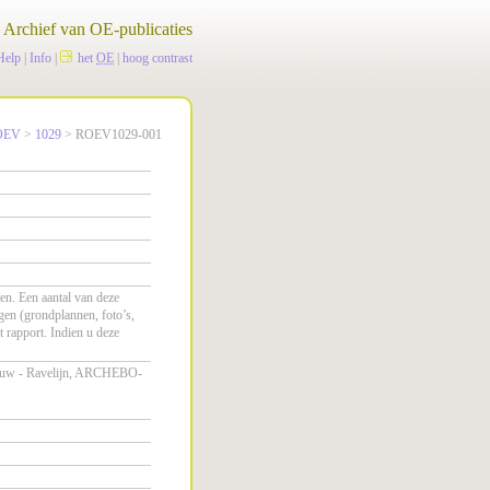
Archief van OE-publicaties
Help
|
Info
|
het
OE
|
hoog contrast
OEV
>
1029
> ROEV1029-001
gen. Een aantal van deze
agen (grondplannen, foto’s,
t rapport. Indien u deze
leeuw - Ravelijn, ARCHEBO-