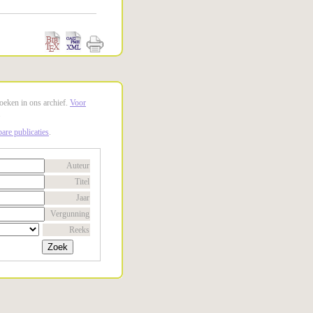
oeken in ons archief.
Voor
.
are publicaties
.
Auteur
Titel
Jaar
Vergunning
Reeks