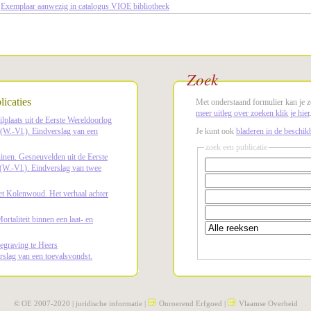
Exemplaar aanwezig in catalogus VIOE bibliotheek
Zoek
icaties
Met onderstaand formulier kan je z
meer uitleg over zoeken klik je hier
lplaats uit de Eerste Wereldoorlog
 (W.-Vl.). Eindverslag van een
Je kunt ook
bladeren in de beschikb
zoek een publicatie
uinen. Gesneuvelden uit de Eerste
(W.-Vl.). Eindverslag van twee
t Kolenwoud. Het verhaal achter
rtaliteit binnen een laat- en
egraving te Heers
rslag van een toevalsvondst.
© OE 2007-2020 |
juridische informatie
|
Onroerend Erfgoed
|
Vlaamse Overheid