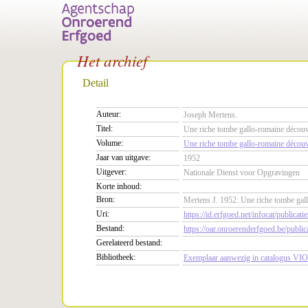
Het archief
Detail
Auteur:
Joseph Mertens.
Titel:
Une riche tombe gallo-romaine découv
Volume:
Une riche tombe gallo-romaine découv
Jaar van uitgave:
1952
Uitgever:
Nationale Dienst voor Opgravingen
Korte inhoud:
Bron:
Mertens J. 1952: Une riche tombe gal
Uri:
https://id.erfgoed.net/infocat/publicati
Bestand:
https://oar.onroerenderfgoed.be/pub
Gerelateerd bestand:
Bibliotheek:
Exemplaar aanwezig in catalogus VIO