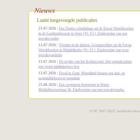
Nieuws
Laatst toegevoegde publicaties
23-07-2026 :
Een Duitse schuilplaats uit de Eerste Wereldoorlog
in de Gasthuisbossen in Ieper (W.-Vl.). Eindverslag van een
toevalsvondst
13-07-2026 :
Vermist in de duinen. Gesneuvelden uit de Eerste
Wereldoorlog in Middelkerke (W.-Vl.). Eindverslag van twee
toevalsvondsten
13-07-2026 :
De mythe van het Kolenwoud. Het verhaal achter
een vroeg middeleeuws bos
13-07-2026 :
Dood in Gent. Mortaliteit binnen een laat- en
postmiddeleeuwse populatie
25-06-2026 :
Een vergraven begraving te Heers
Middelheersestraat 36. Eindverslag van een toevalsvondst.
© OE 2007-2020 |
juridische infor