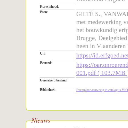
Korte inhoud:
Bron:
GILTÉ S., VANW
met medewerking v
het bouwkundig erf
Brugge, Deelgebied
heen in Vlaandere
Uri:
https://id.erfgoed.ne
Bestand:
https://oar.onroer
001.pdf ( 103.7MB 
Gerelateerd bestand:
Bibliotheek:
Exemplaar aanwezig in catalogus VIO
Nieuws