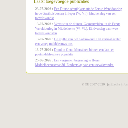
Laatst toegevoegde publicaties
23-07-2026 :
Een Duitse schuilplaats uit de Eerste Wereldoorlog
in de Gasthuisbossen in Ieper (W.-Vl.). Eindverslag van een
toevalsvondst
13-07-2026 :
Vermist in de duinen. Gesneuvelden uit de Eerste
Wereldoorlog in Middelkerke (W.-Vl.). Eindverslag van twee
toevalsvondsten
13-07-2026 :
De mythe van het Kolenwoud. Het verhaal achter
een vroeg middeleeuws bos
13-07-2026 :
Dood in Gent. Mortaliteit binnen een laat- en
postmiddeleeuwse populatie
25-06-2026 :
Een vergraven begraving te Heers
Middelheersestraat 36. Eindverslag van een toevalsvondst.
© OE 2007-2020 |
juridische infor