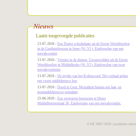
Nieuws
Laatst toegevoegde publicaties
23-07-2026 :
Een Duitse schuilplaats uit de Eerste Wereldoorlog
in de Gasthuisbossen in Ieper (W.-Vl.). Eindverslag van een
toevalsvondst
13-07-2026 :
Vermist in de duinen. Gesneuvelden uit de Eerste
Wereldoorlog in Middelkerke (W.-Vl.). Eindverslag van twee
toevalsvondsten
13-07-2026 :
De mythe van het Kolenwoud. Het verhaal achter
een vroeg middeleeuws bos
13-07-2026 :
Dood in Gent. Mortaliteit binnen een laat- en
postmiddeleeuwse populatie
25-06-2026 :
Een vergraven begraving te Heers
Middelheersestraat 36. Eindverslag van een toevalsvondst.
© OE 2007-2020 |
juridische infor