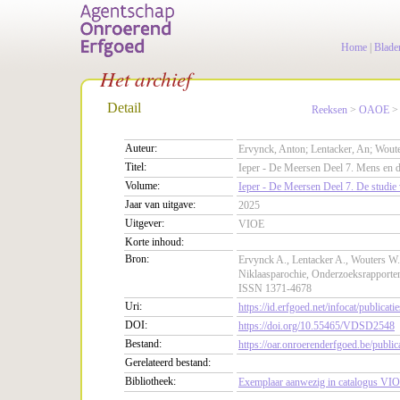
Home
|
Blade
Het archief
Detail
Reeksen
>
OAOE
Auteur:
Ervynck, Anton; Lentacker, An; Wout
Titel:
Ieper - De Meersen Deel 7. Mens en di
Volume:
Ieper - De Meersen Deel 7. De studie v
Jaar van uitgave:
2025
Uitgever:
VIOE
Korte inhoud:
Bron:
Ervynck A., Lentacker A., Wouters W.
Niklaasparochie, Onderzoeksrapport
ISSN 1371-4678
Uri:
https://id.erfgoed.net/infocat/publicati
DOI:
https://doi.org/10.55465/VDSD2548
Bestand:
https://oar.onroerenderfgoed.be/pu
Gerelateerd bestand:
Bibliotheek:
Exemplaar aanwezig in catalogus VIO