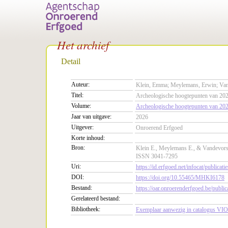
Het archief
Detail
Auteur:
Klein, Emma; Meylemans, Erwin; Vand
Titel:
Archeologische hoogtepunten van 20
Volume:
Archeologische hoogtepunten van 20
Jaar van uitgave:
2026
Uitgever:
Onroerend Erfgoed
Korte inhoud:
Bron:
Klein E., Meylemans E., & Vandevorst
ISSN 3041-7295
Uri:
https://id.erfgoed.net/infocat/publicati
DOI:
https://doi.org/10.55465/MHKI6178
Bestand:
https://oar.onroerenderfgoed.be/pub
Gerelateerd bestand:
Bibliotheek:
Exemplaar aanwezig in catalogus VIO