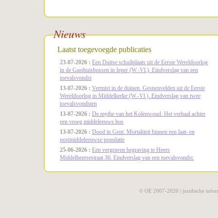
Nieuws
Laatst toegevoegde publicaties
23-07-2026 :
Een Duitse schuilplaats uit de Eerste Wereldoorlog
in de Gasthuisbossen in Ieper (W.-Vl.). Eindverslag van een
toevalsvondst
13-07-2026 :
Vermist in de duinen. Gesneuvelden uit de Eerste
Wereldoorlog in Middelkerke (W.-Vl.). Eindverslag van twee
toevalsvondsten
13-07-2026 :
De mythe van het Kolenwoud. Het verhaal achter
een vroeg middeleeuws bos
13-07-2026 :
Dood in Gent. Mortaliteit binnen een laat- en
postmiddeleeuwse populatie
25-06-2026 :
Een vergraven begraving te Heers
Middelheersestraat 36. Eindverslag van een toevalsvondst.
© OE 2007-2020 |
juridische infor