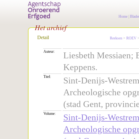
Home
|
Blade
Het archief
Detail
Reeksen
>
ROEV
Auteur:
Liesbeth Messiaen; 
Keppens.
Titel:
Sint-Denijs-Westrem
Archeologische opgr
(stad Gent, provinc
Volume:
Sint-Denijs-Westrem
Archeologische opgr