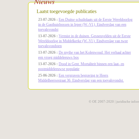
Nieuws
Laatst toegevoegde publicaties
23-07-2026 :
Een Duitse schuilplaats uit de Eerste Wereldoorlog
in de Gasthuisbossen in Ieper (W.-Vl.). Eindverslag van een
toevalsvondst
13-07-2026 :
Vermist in de duinen. Gesneuvelden uit de Eerste
Wereldoorlog in Middelkerke (W.-Vl.). Eindverslag van twee
toevalsvondsten
13-07-2026 :
De mythe van het Kolenwoud. Het verhaal achter
een vroeg middeleeuws bos
13-07-2026 :
Dood in Gent. Mortaliteit binnen een laat- en
postmiddeleeuwse populatie
25-06-2026 :
Een vergraven begraving te Heers
Middelheersestraat 36. Eindverslag van een toevalsvondst.
© OE 2007-2020 |
juridische infor