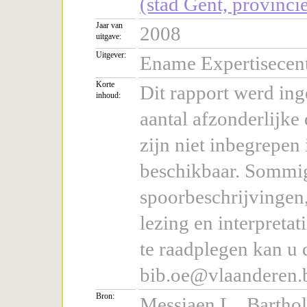
(stad Gent, provinc
Jaar van
2008
uitgave:
Uitgever:
Ename Expertisece
Korte
Dit rapport werd in
inhoud:
aantal afzonderlijke 
zijn niet inbegrepen 
beschikbaar. Sommig
spoorbeschrijvingen,
lezing en interpretat
te raadplegen kan u
bib.oe@vlaanderen.
Bron:
Messiaen L., Bartho