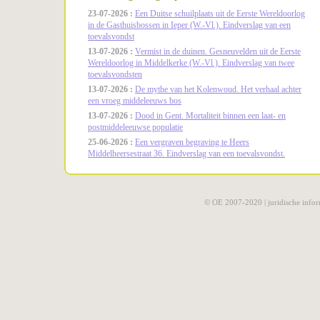
23-07-2026 :
Een Duitse schuilplaats uit de Eerste Wereldoorlog
in de Gasthuisbossen in Ieper (W.-Vl.). Eindverslag van een
toevalsvondst
13-07-2026 :
Vermist in de duinen. Gesneuvelden uit de Eerste
Wereldoorlog in Middelkerke (W.-Vl.). Eindverslag van twee
toevalsvondsten
13-07-2026 :
De mythe van het Kolenwoud. Het verhaal achter
een vroeg middeleeuws bos
13-07-2026 :
Dood in Gent. Mortaliteit binnen een laat- en
postmiddeleeuwse populatie
25-06-2026 :
Een vergraven begraving te Heers
Middelheersestraat 36. Eindverslag van een toevalsvondst.
© OE 2007-2020 |
juridische infor