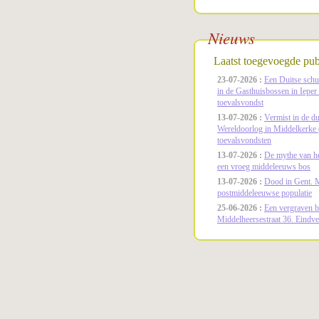
Nieuws
Laatst toegevoegde publ
23-07-2026 :
Een Duitse schui
in de Gasthuisbossen in Ieper
toevalsvondst
13-07-2026 :
Vermist in de d
Wereldoorlog in Middelkerke 
toevalsvondsten
13-07-2026 :
De mythe van he
een vroeg middeleeuws bos
13-07-2026 :
Dood in Gent. Mo
postmiddeleeuwse populatie
25-06-2026 :
Een vergraven b
Middelheersestraat 36. Eindve