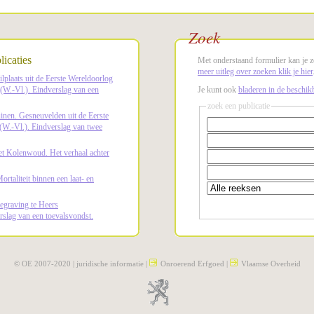
Zoek
icaties
Met onderstaand formulier kan je z
meer uitleg over zoeken klik je hier
lplaats uit de Eerste Wereldoorlog
 (W.-Vl.). Eindverslag van een
Je kunt ook
bladeren in de beschikb
zoek een publicatie
uinen. Gesneuvelden uit de Eerste
(W.-Vl.). Eindverslag van twee
t Kolenwoud. Het verhaal achter
rtaliteit binnen een laat- en
egraving te Heers
rslag van een toevalsvondst.
© OE 2007-2020 |
juridische informatie
|
Onroerend Erfgoed
|
Vlaamse Overheid