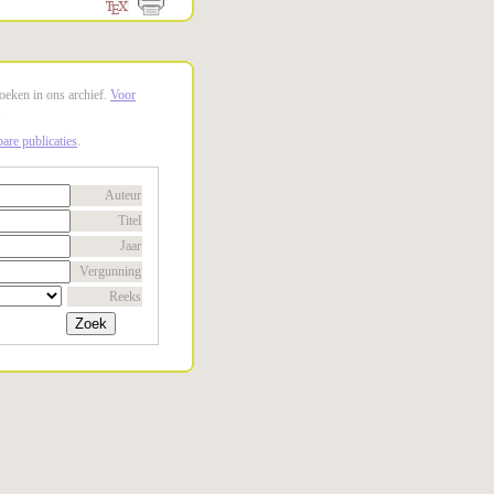
oeken in ons archief.
Voor
.
are publicaties
.
Auteur
Titel
Jaar
Vergunning
Reeks