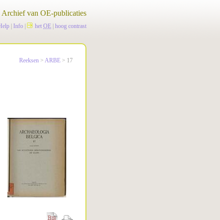
Archief van OE-publicaties
Help
|
Info
|
het
OE
|
hoog contrast
Reeksen
>
ARBE
> 17