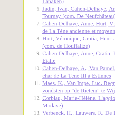
Lanaken)
Jadin, Ivan, Cahen-Delhaye, A
Tournay (com. De Neufchâteau
Cahen-Delhaye, Anne, Hurt, Vér
de La Tène ancienne et moyenn
Hurt, Véronique, Gratia, Henri.
(com. de Houffalize)
Cahen-Delhaye, Anne, Gratia, He
Etalle
Cahen-Delhaye, A., Van Pamel, 
char de La Tène III à Estinnes
Maes, K., Van Impe, Luc. Begra
vondsten op "de Rietem" te Wi
Corbiau, Marie-Hélène. L'agglo
Modave)
Verbeeck, H., Lauwers, F., De 