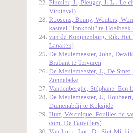
Plumier, J., Pleuger, J. L.. Le
Viroinval)
Roosens, Benny, Wouters, Wern
kasteel "Jonkholt" te Hoelbeek
van de Konijnenburg, Rik. Het
Lanaken)
De Meulemeester, John, Dewild
Brabant te Tervuren
De Meulemeester, J., De Smet,
Zonnebeke
Vandenberghe, Stéphane. Een la
De Meulemeester, J., Houbaert
Duinenabdij te Koksijde
Hurt, Véronique. Fouilles de sa
com. De Fauvillers)
Van Impe, Luc. De Sint-Michiel