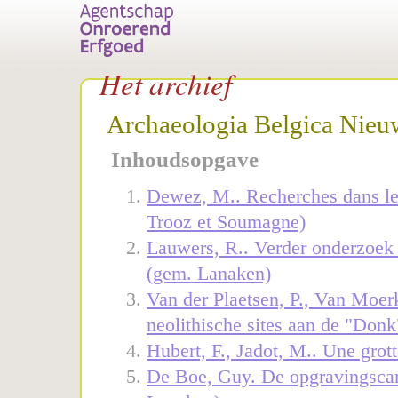
Het archief
Archaeologia Belgica Nieuw
Inhoudsopgave
Dewez, M.. Recherches dans les
Trooz et Soumagne)
Lauwers, R.. Verder onderzoek
(gem. Lanaken)
Van der Plaetsen, P., Van Moerke
neolithische sites aan de "Don
Hubert, F., Jadot, M.. Une gro
De Boe, Guy. De opgravingsca