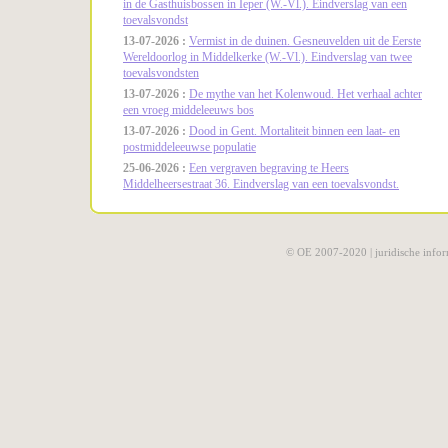
in de Gasthuisbossen in Ieper (W.-Vl.). Eindverslag van een
toevalsvondst
13-07-2026 :
Vermist in de duinen. Gesneuvelden uit de Eerste
Wereldoorlog in Middelkerke (W.-Vl.). Eindverslag van twee
toevalsvondsten
13-07-2026 :
De mythe van het Kolenwoud. Het verhaal achter
een vroeg middeleeuws bos
13-07-2026 :
Dood in Gent. Mortaliteit binnen een laat- en
postmiddeleeuwse populatie
25-06-2026 :
Een vergraven begraving te Heers
Middelheersestraat 36. Eindverslag van een toevalsvondst.
© OE 2007-2020 |
juridische infor