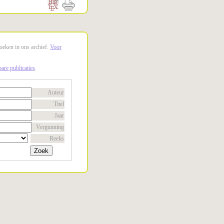
oeken in ons archief.
Voor
.
are publicaties
.
Auteur
Titel
Jaar
Vergunning
Reeks