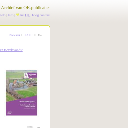
Archief van OE-publicaties
Help
|
Info
|
het
OE
|
hoog contrast
Reeksen
>
OAOE
> 362
en toevalsvondst