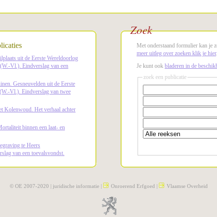
Zoek
icaties
Met onderstaand formulier kan je z
meer uitleg over zoeken klik je hier
lplaats uit de Eerste Wereldoorlog
 (W.-Vl.). Eindverslag van een
Je kunt ook
bladeren in de beschikb
zoek een publicatie
uinen. Gesneuvelden uit de Eerste
(W.-Vl.). Eindverslag van twee
t Kolenwoud. Het verhaal achter
rtaliteit binnen een laat- en
egraving te Heers
rslag van een toevalsvondst.
© OE 2007-2020 |
juridische informatie
|
Onroerend Erfgoed
|
Vlaamse Overheid