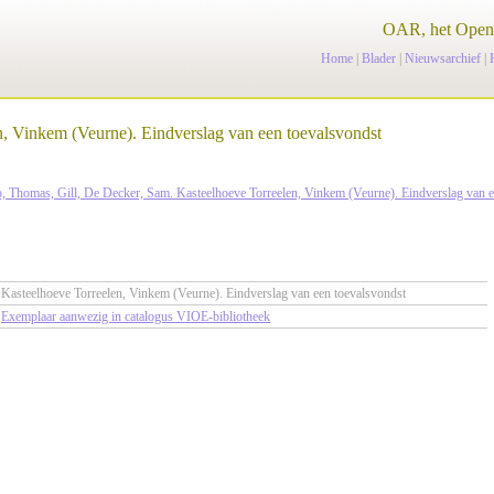
OAR, het Open 
Home
|
Blader
|
Nieuwsarchief
|
n, Vinkem (Veurne). Eindverslag van een toevalsvondst
, Thomas, Gill, De Decker, Sam. Kasteelhoeve Torreelen, Vinkem (Veurne). Eindverslag van e
Kasteelhoeve Torreelen, Vinkem (Veurne). Eindverslag van een toevalsvondst
Exemplaar aanwezig in catalogus VIOE-bibliotheek