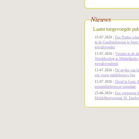
Nieuws
Laatst toegevoegde publ
23-07-2026 :
Een Duitse schui
in de Gasthuisbossen in Ieper
toevalsvondst
13-07-2026 :
Vermist in de d
Wereldoorlog in Middelkerke 
toevalsvondsten
13-07-2026 :
De mythe van he
een vroeg middeleeuws bos
13-07-2026 :
Dood in Gent. Mo
postmiddeleeuwse populatie
25-06-2026 :
Een vergraven b
Middelheersestraat 36. Eindve