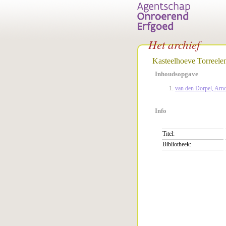
Het archief
Kasteelhoeve Torreele
Inhoudsopgave
van den Dorpel, Arno
Info
Titel:
Bibliotheek: