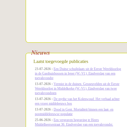
Nieuws
Laatst toegevoegde publicaties
23-07-2026 :
Een Duitse schuilplaats uit de Eerste Wereldoorlog
in de Gasthuisbossen in Ieper (W.-Vl.). Eindverslag van een
toevalsvondst
13-07-2026 :
Vermist in de duinen. Gesneuvelden uit de Eerste
Wereldoorlog in Middelkerke (W.-Vl.). Eindverslag van twee
toevalsvondsten
13-07-2026 :
De mythe van het Kolenwoud. Het verhaal achter
een vroeg middeleeuws bos
13-07-2026 :
Dood in Gent. Mortaliteit binnen een laat- en
postmiddeleeuwse populatie
25-06-2026 :
Een vergraven begraving te Heers
Middelheersestraat 36. Eindverslag van een toevalsvondst.