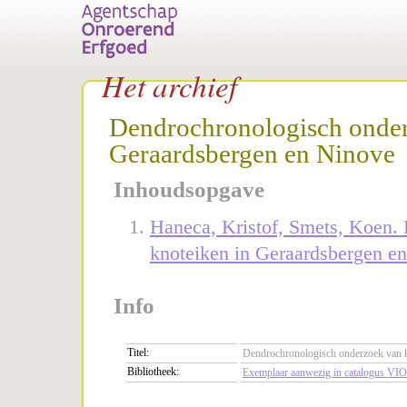
Het archief
Dendrochronologisch onder
Geraardsbergen en Ninove
Inhoudsopgave
Haneca, Kristof, Smets, Koen.
knoteiken in Geraardsbergen e
Info
Titel:
Dendrochronologisch onderzoek van k
Bibliotheek:
Exemplaar aanwezig in catalogus VIO