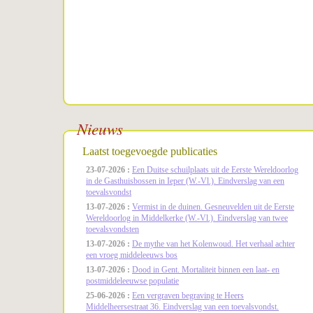
Nieuws
Laatst toegevoegde publicaties
23-07-2026 :
Een Duitse schuilplaats uit de Eerste Wereldoorlog
in de Gasthuisbossen in Ieper (W.-Vl.). Eindverslag van een
toevalsvondst
13-07-2026 :
Vermist in de duinen. Gesneuvelden uit de Eerste
Wereldoorlog in Middelkerke (W.-Vl.). Eindverslag van twee
toevalsvondsten
13-07-2026 :
De mythe van het Kolenwoud. Het verhaal achter
een vroeg middeleeuws bos
13-07-2026 :
Dood in Gent. Mortaliteit binnen een laat- en
postmiddeleeuwse populatie
25-06-2026 :
Een vergraven begraving te Heers
Middelheersestraat 36. Eindverslag van een toevalsvondst.