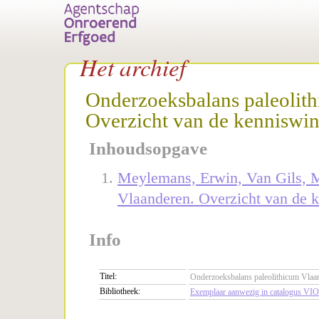
Het archief
Onderzoeksbalans paleolit
Overzicht van de kenniswi
Inhoudsopgave
Meylemans, Erwin, Van Gils, M
Vlaanderen. Overzicht van de 
Info
Titel:
Onderzoeksbalans paleolithicum Vlaa
Bibliotheek:
Exemplaar aanwezig in catalogus VIO