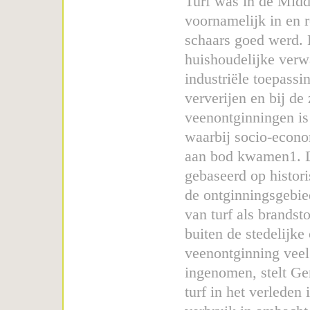
Turf was in de Midd
voornamelijk in en 
schaars goed werd. 
huishoudelijke verw
industriële toepassi
ververijen en bij d
veenontginningen is
waarbij socio-econo
aan bod kwamen1. Di
gebaseerd op histori
de ontginningsgebie
van turf als brandst
buiten de stedelijke
veenontginning veel
ingenomen, stelt Ge
turf in het verleden