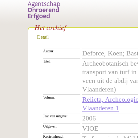
Het archief
Detail
Auteur:
Deforce, Koen; Bast
Titel:
Archeobotanisch bew
transport van turf 
veen uit de abdij v
Vlaanderen)
Volume:
Relicta, Archeolog
Vlaanderen 1
Jaar van uitgave:
2006
Uitgever:
VIOE
Korte inhoud: