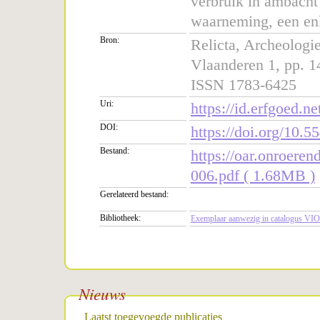
verbruik in ambacht 
waarneming, een enk
Bron:
Relicta, Archeolog
Vlaanderen 1, pp. 1
ISSN 1783-6425
Uri:
https://id.erfgoed.ne
DOI:
https://doi.org/10
Bestand:
https://oar.onroere
006.pdf ( 1.68MB )
Gerelateerd bestand:
Bibliotheek:
Exemplaar aanwezig in catalogus VIO
Nieuws
Laatst toegevoegde publicaties