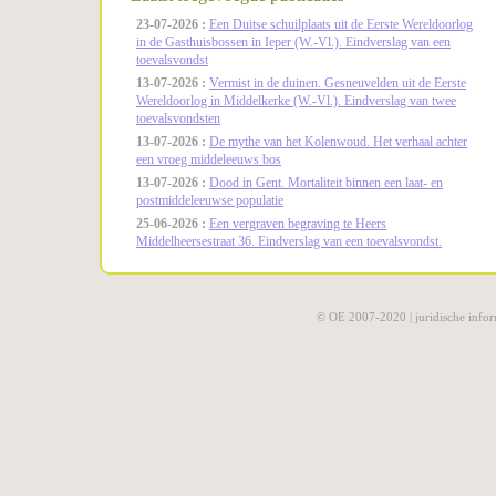
23-07-2026 :
Een Duitse schuilplaats uit de Eerste Wereldoorlog
in de Gasthuisbossen in Ieper (W.-Vl.). Eindverslag van een
toevalsvondst
13-07-2026 :
Vermist in de duinen. Gesneuvelden uit de Eerste
Wereldoorlog in Middelkerke (W.-Vl.). Eindverslag van twee
toevalsvondsten
13-07-2026 :
De mythe van het Kolenwoud. Het verhaal achter
een vroeg middeleeuws bos
13-07-2026 :
Dood in Gent. Mortaliteit binnen een laat- en
postmiddeleeuwse populatie
25-06-2026 :
Een vergraven begraving te Heers
Middelheersestraat 36. Eindverslag van een toevalsvondst.
© OE 2007-2020 |
juridische infor