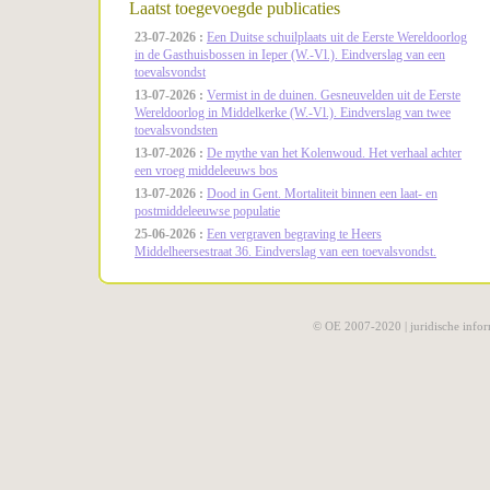
Laatst toegevoegde publicaties
23-07-2026 :
Een Duitse schuilplaats uit de Eerste Wereldoorlog
in de Gasthuisbossen in Ieper (W.-Vl.). Eindverslag van een
toevalsvondst
13-07-2026 :
Vermist in de duinen. Gesneuvelden uit de Eerste
Wereldoorlog in Middelkerke (W.-Vl.). Eindverslag van twee
toevalsvondsten
13-07-2026 :
De mythe van het Kolenwoud. Het verhaal achter
een vroeg middeleeuws bos
13-07-2026 :
Dood in Gent. Mortaliteit binnen een laat- en
postmiddeleeuwse populatie
25-06-2026 :
Een vergraven begraving te Heers
Middelheersestraat 36. Eindverslag van een toevalsvondst.
© OE 2007-2020 |
juridische infor