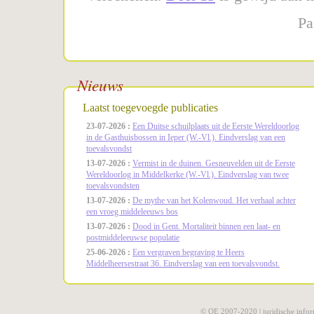
Pa
Nieuws
Laatst toegevoegde publicaties
23-07-2026 :
Een Duitse schuilplaats uit de Eerste Wereldoorlog
in de Gasthuisbossen in Ieper (W.-Vl.). Eindverslag van een
toevalsvondst
13-07-2026 :
Vermist in de duinen. Gesneuvelden uit de Eerste
Wereldoorlog in Middelkerke (W.-Vl.). Eindverslag van twee
toevalsvondsten
13-07-2026 :
De mythe van het Kolenwoud. Het verhaal achter
een vroeg middeleeuws bos
13-07-2026 :
Dood in Gent. Mortaliteit binnen een laat- en
postmiddeleeuwse populatie
25-06-2026 :
Een vergraven begraving te Heers
Middelheersestraat 36. Eindverslag van een toevalsvondst.
© OE 2007-2020 |
juridische infor